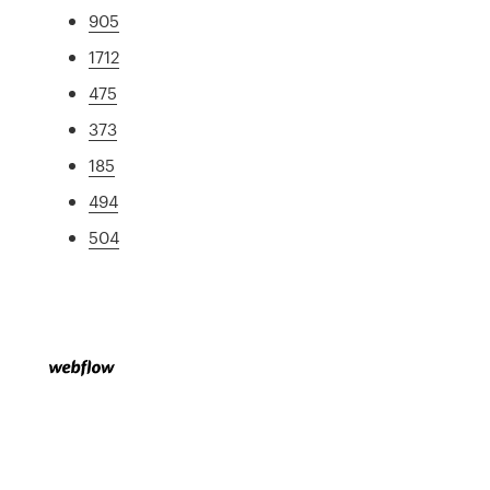
905
1712
475
373
185
494
504