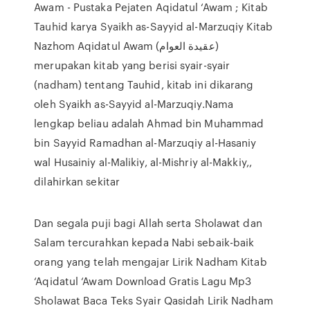
Awam - Pustaka Pejaten Aqidatul ‘Awam ; Kitab
Tauhid karya Syaikh as-Sayyid al-Marzuqiy Kitab
Nazhom Aqidatul Awam (عقيدة العوام)
merupakan kitab yang berisi syair-syair
(nadham) tentang Tauhid, kitab ini dikarang
oleh Syaikh as-Sayyid al-Marzuqiy.Nama
lengkap beliau adalah Ahmad bin Muhammad
bin Sayyid Ramadhan al-Marzuqiy al-Hasaniy
wal Husainiy al-Malikiy, al-Mishriy al-Makkiy,,
dilahirkan sekitar
Dan segala puji bagi Allah serta Sholawat dan
Salam tercurahkan kepada Nabi sebaik-baik
orang yang telah mengajar Lirik Nadham Kitab
‘Aqidatul ‘Awam Download Gratis Lagu Mp3
Sholawat Baca Teks Syair Qasidah Lirik Nadham