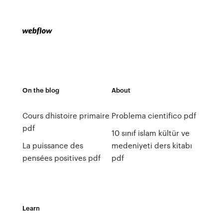
On the blog
About
Cours dhistoire primaire
Problema cientifico pdf
pdf
10 sınıf islam kültür ve
La puissance des
medeniyeti ders kitabı
pensées positives pdf
pdf
Learn