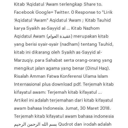
Kitab ‘Aqidatul ‘Awam terlengkap Share to.
Facebook Google+ Twitter. 0 Response to "Lirik
‘Aqidatul ‘Awam" Aqidatul ‘Awam ; Kitab Tauhid
karya Syaikh as-Sayyid al ... Kitab Nazhom
Aqidatul Awam (عقيدة العوام) merupakan kitab
yang berisi syair-syair (nadham) tentang Tauhid,
kitab ini dikarang oleh Syaikh as-Sayyid al-
Marzuqiy. para Sahabat serta orang-orang yang
mengikut jalan agama yang benar (Dinul Haq).
Risalah Amman Fatwa Konferensi Ulama Islam
Internasional plus download pdf. Terjemah kitab
kifayatul awam: Terjemah kitab kifayatul ...
Artikel ini adalah terjemahan dari kitab kifayatul
awam bahasa Indonesia. Jumat, 30 Maret 2018.
Terjemah kitab kifayatul awam bahasa indonesia
بسم الله الرحمن الرحيم Qudrot dan irodah adalah