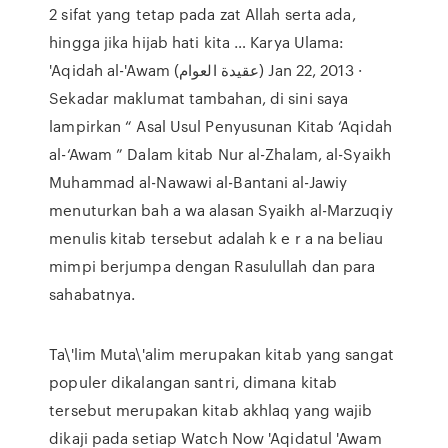
2 sifat yang tetap pada zat Allah serta ada,
hingga jika hijab hati kita … Karya Ulama:
'Aqidah al-'Awam (عقيدة العوام) Jan 22, 2013 ·
Sekadar maklumat tambahan, di sini saya
lampirkan “ Asal Usul Penyusunan Kitab ‘Aqidah
al-‘Awam ” Dalam kitab Nur al-Zhalam, al-Syaikh
Muhammad al-Nawawi al-Bantani al-Jawiy
menuturkan bah a wa alasan Syaikh al-Marzuqiy
menulis kitab tersebut adalah k e r a na beliau
mimpi berjumpa dengan Rasulullah dan para
sahabatnya.
Ta\'lim Muta\'alim merupakan kitab yang sangat
populer dikalangan santri, dimana kitab
tersebut merupakan kitab akhlaq yang wajib
dikaji pada setiap Watch Now 'Aqidatul 'Awam