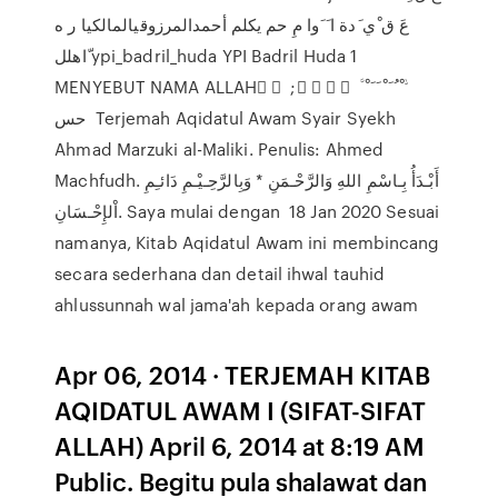
‫عَ ق ْي َدة ا َ َوا مِ‬ ‫حم‬ ‫ي‬‫ك‬‫لم‬ ‫أحمدالمرزوقيالمالكيا ر ه
ّاهلل‬ ‫‪ypi_badril_huda‬‬ ‫‪YPI Badril Huda‬‬ ‫‪1‬‬
MENYEBUT NAMA ALLAH ْ ْ ; َ َ ْ َ ‫ﱣ‬ ْ ُ َ ْ َ َ ْ ‫ﱠ‬
‫حس‬ Terjemah Aqidatul Awam Syair Syekh
Ahmad Marzuki al-Maliki. Penulis: Ahmed
Machfudh. أَبْـدَأُ بِـاسْمِ اللهِ وَالرَّحْـمَنِ * وَبِالرَّحِـيْـمِ دَائـِمِ
اْلإِحْـسَانِ. Saya mulai dengan 18 Jan 2020 Sesuai
namanya, Kitab Aqidatul Awam ini membincang
secara sederhana dan detail ihwal tauhid
ahlussunnah wal jama'ah kepada orang awam
Apr 06, 2014 · TERJEMAH KITAB
AQIDATUL AWAM I (SIFAT-SIFAT
ALLAH) April 6, 2014 at 8:19 AM
Public. Begitu pula shalawat dan