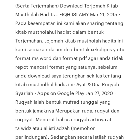
(Serta Terjemahan) Download Terjemah Kitab
Mustholah Hadits ~ FIQH ISLAMY Mar 21, 2015 ·
Pada kesempatan ini kami akan sharing tentang
kitab mustholahul hadist dalam bentuk
Terjemahan. tejemah kitab mustholah hadits ini
kami sediakan dalam dua bentuk sekaligus yaitu
format ms word dan format pdf agar anda tidak
repot mencari format yang satunya, sebelum
anda download saya terangkan sekilas tentang
kitab mustholhul hadis ini: Ayat & Doa Ruqyah
Syar'iah - Apps on Google Play Jan 27, 2020 ·
Ruqyah ialah bentuk mufrad tunggal yang
bentuk jamaknya Merupakan ruqa, ruqyat dan
ruqoyat. Menurut bahasa ruqyah artinya at-
ta’widz atau al isti'adzah (memohon
perlindungan). Sedangkan secara istilah ruqyah