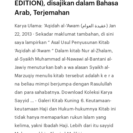
EDITION), disajikan dalam Bahasa
Arab, Terjemahan
Karya Ulama: 'Aqidah al-'Awam (عقيدة العوام) Jan
22, 2013 · Sekadar maklumat tambahan, di sini
saya lampirkan “ Asal Usul Penyusunan Kitab
‘Aqidah al-‘Awam ” Dalam kitab Nur al-Zhalam,
al-Syaikh Muhammad al-Nawawi al-Bantani al-
Jawiy menuturkan bah a wa alasan Syaikh al-
Marzuqiy menulis kitab tersebut adalah k e r a
na beliau mimpi berjumpa dengan Rasulullah
dan para sahabatnya. Download Koleksi Karya
Sayyid ... - Galeri Kitab Kuning 6. Keutamaan-
keutamaan Haji dan Hukum-hukumnya Kitab ini
tidak hanya memaparkan rukun Islam yang
kelima, yakni Ibadah Haji. Lebih dari itu sayyid