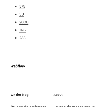
575
50
2000
1142
233
On the blog
About
Prueba de embarazo
Lavado de manos segun