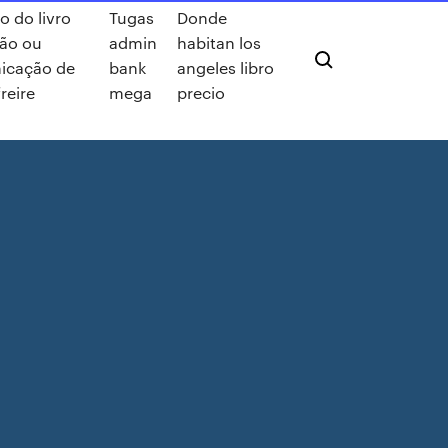
 do livro
Tugas
Donde
ão ou
admin
habitan los
icação de
bank
angeles libro
reire
mega
precio