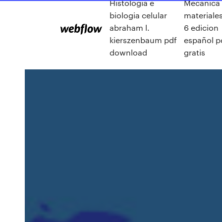
Histologia e
Mecanica
biologia celular
materiale
abraham l.
6 edicion
kierszenbaum pdf
español p
download
gratis