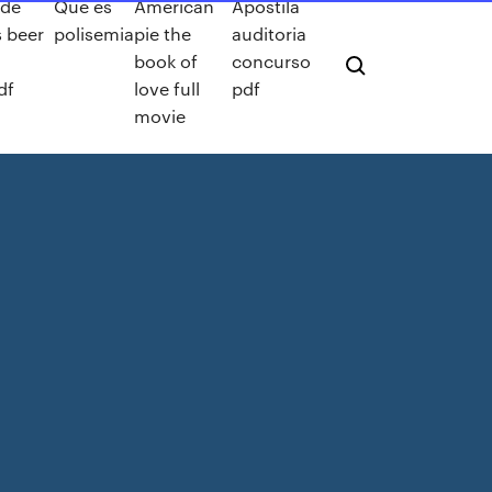
 de
Que es
American
Apostila
s beer
polisemia
pie the
auditoria
book of
concurso
df
love full
pdf
movie