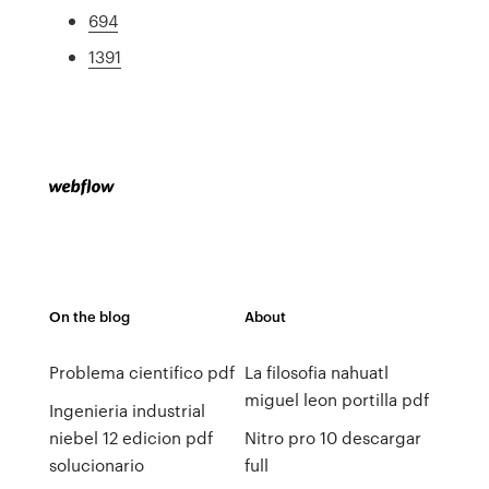
694
1391
On the blog
About
Problema cientifico pdf
La filosofia nahuatl
miguel leon portilla pdf
Ingenieria industrial
niebel 12 edicion pdf
Nitro pro 10 descargar
solucionario
full