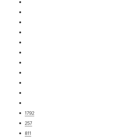
1792
257
811